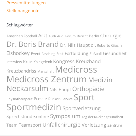
Pressemitteilungen
Stellenangebote
Schlagwörter
Arzt
Chirurgie
American Football
Berlin
Audi
Audi Forum
Bericht
Dr. Boris Brand
Dr. Nils Haupt
Dr. Roberto Giacin
Eishockey
Fortbildung
Gesundheit
Event
Fest
Fußball
Fasching
Kongress
Kreuzband
Knie
Interview
Kniegelenk
Medicross
Kreuzbandriss
Manschaft
Medicross Zentrum
Medizin
Neckarsulm
Orthopädie
Nils Haupt
Sport
Presse
Rücken
Physiotherapeut
Service
Sportmedizin
Sportverletzung
Symposium
Sprechstunde.online
Tag der Rückengesundheit
Unfallchirurgie
Verletzung
Teamsport
Team
Zentrum