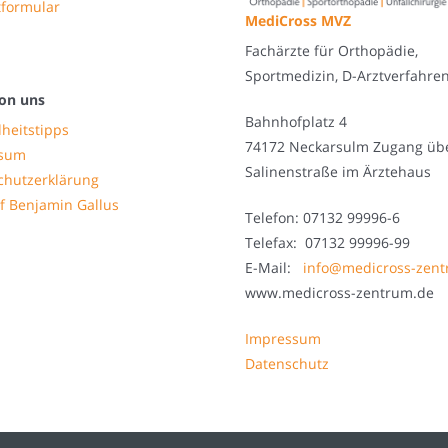
tformular
MediCross MVZ
Fachärzte für Orthopädie,
Sportmedizin, D-Arztverfahre
on uns
Bahnhofplatz 4
heitstipps
74172 Neckarsulm Zugang üb
ssum
Salinenstraße im Ärztehaus
chutzerklärung
f Benjamin Gallus
Telefon: 07132 99996-6
Telefax: 07132 99996-99
E-Mail:
info@medicross-zen
www.medicross-zentrum.de
Impressum
Datenschutz