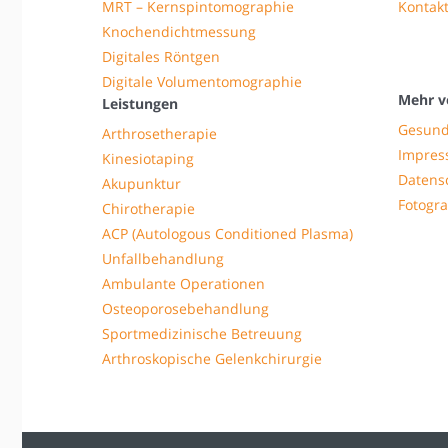
MRT – Kernspintomographie
Kontak
Knochendichtmessung
Digitales Röntgen
Digitale Volumentomographie
Mehr v
Leistungen
Gesund
Arthrosetherapie
Impre
Kinesiotaping
Datens
Akupunktur
Fotogra
Chirotherapie
ACP (Autologous Conditioned Plasma)
Unfallbehandlung
Ambulante Operationen
Osteoporosebehandlung
Sportmedizinische Betreuung
Arthroskopische Gelenkchirurgie