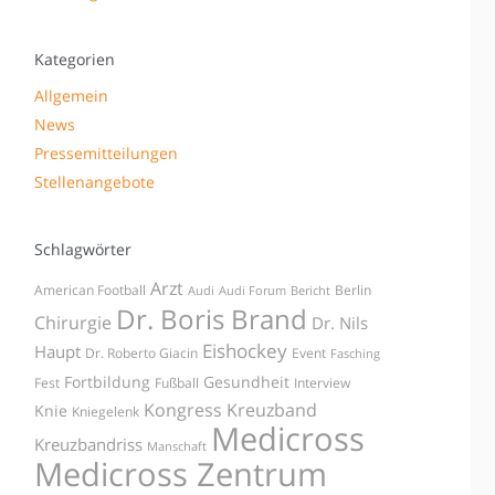
Kategorien
Allgemein
News
Pressemitteilungen
Stellenangebote
Schlagwörter
Arzt
American Football
Berlin
Audi
Audi Forum
Bericht
Dr. Boris Brand
Chirurgie
Dr. Nils
Eishockey
Haupt
Dr. Roberto Giacin
Event
Fasching
Fortbildung
Gesundheit
Fest
Fußball
Interview
Kongress
Kreuzband
Knie
Kniegelenk
Medicross
Kreuzbandriss
Manschaft
Medicross Zentrum