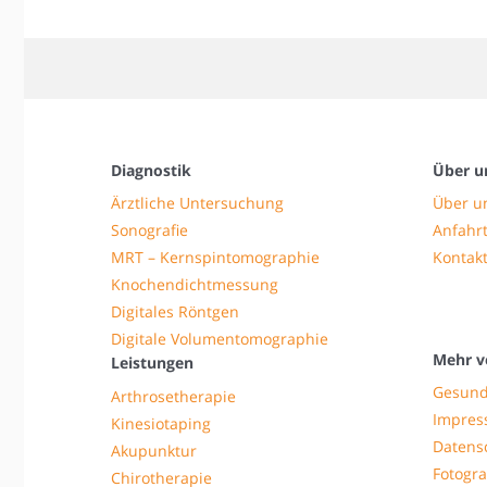
Diagnostik
Über u
Ärztliche Untersuchung
Über u
Sonografie
Anfahrt
MRT – Kernspintomographie
Kontak
Knochendichtmessung
Digitales Röntgen
Digitale Volumentomographie
Mehr v
Leistungen
Gesund
Arthrosetherapie
Impre
Kinesiotaping
Datens
Akupunktur
Fotogra
Chirotherapie