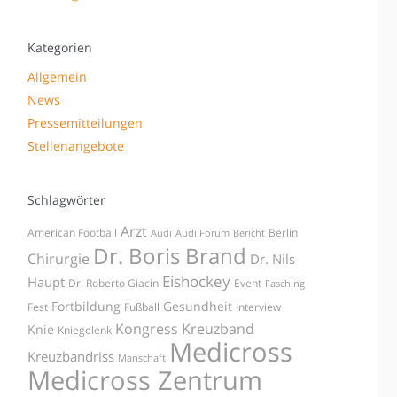
Kategorien
Allgemein
News
Pressemitteilungen
Stellenangebote
Schlagwörter
Arzt
American Football
Berlin
Audi
Audi Forum
Bericht
Dr. Boris Brand
Chirurgie
Dr. Nils
Eishockey
Haupt
Dr. Roberto Giacin
Event
Fasching
Fortbildung
Gesundheit
Fest
Fußball
Interview
Kongress
Kreuzband
Knie
Kniegelenk
Medicross
Kreuzbandriss
Manschaft
Medicross Zentrum