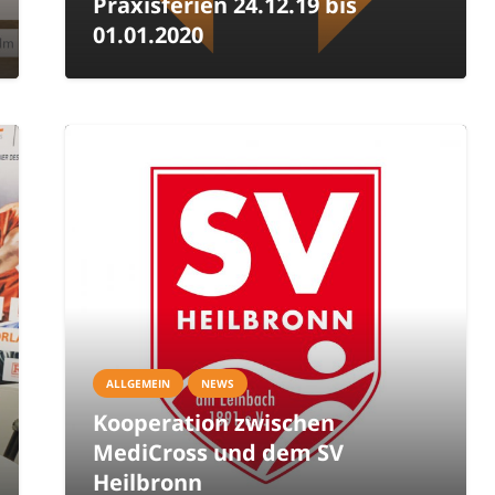
Praxisferien 24.12.19 bis
01.01.2020
ALLGEMEIN
NEWS
Kooperation zwischen
MediCross und dem SV
Heilbronn