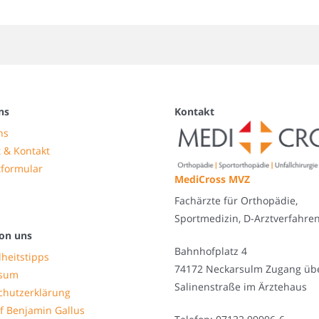
ns
Kontakt
ns
 & Kontakt
tformular
MediCross MVZ
Fachärzte für Orthopädie,
Sportmedizin, D-Arztverfahre
on uns
Bahnhofplatz 4
heitstipps
74172 Neckarsulm Zugang üb
ssum
Salinenstraße im Ärztehaus
chutzerklärung
f Benjamin Gallus