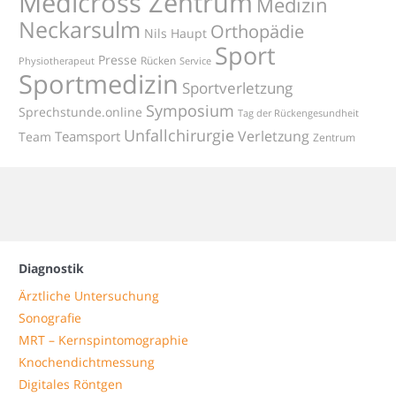
Medicross Zentrum
Medizin
Neckarsulm
Orthopädie
Nils Haupt
Sport
Presse
Rücken
Physiotherapeut
Service
Sportmedizin
Sportverletzung
Symposium
Sprechstunde.online
Tag der Rückengesundheit
Unfallchirurgie
Verletzung
Teamsport
Team
Zentrum
Diagnostik
Ärztliche Untersuchung
Sonografie
MRT – Kernspintomographie
Knochendichtmessung
Digitales Röntgen