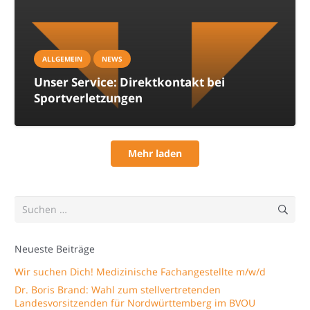
ALLGEMEIN
NEWS
Unser Service: Direktkontakt bei
Sportverletzungen
Mehr laden
Suchen
nach:
Neueste Beiträge
Wir suchen Dich! Medizinische Fachangestellte m/w/d
Dr. Boris Brand: Wahl zum stellvertretenden
Landesvorsitzenden für Nordwürttemberg im BVOU