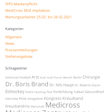
FFP2-Maskenpflicht
MediCross MVZ Impfaktion
Wartungsarbeiten 25.02. bis 26.02.2021
Kategorien
Allgemein
News
Pressemitteilungen
Stellenangebote
Schlagwörter
Arzt
Chirurgie
American Football
Berlin
Audi
Audi Forum
Bericht
Dr. Boris Brand
Dr. Nils Haupt
Dr. Roberto Giacin
Eishockey
Fortbildung
Gesundheit
Event
Fest
Fußball
Fasching
Kongress
Kreuzband
Knie
Interview
Kniegelenk
Medicross
Kreuzbandriss
Manschaft