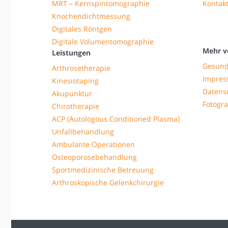
MRT – Kernspintomographie
Kontak
Knochendichtmessung
Digitales Röntgen
Digitale Volumentomographie
Mehr v
Leistungen
Gesund
Arthrosetherapie
Impre
Kinesiotaping
Datens
Akupunktur
Fotogra
Chirotherapie
ACP (Autologous Conditioned Plasma)
Unfallbehandlung
Ambulante Operationen
Osteoporosebehandlung
Sportmedizinische Betreuung
Arthroskopische Gelenkchirurgie