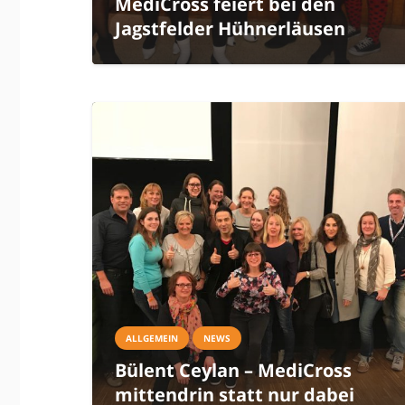
MediCross feiert bei den
Jagstfelder Hühnerläusen
ALLGEMEIN
NEWS
Bülent Ceylan – MediCross
mittendrin statt nur dabei