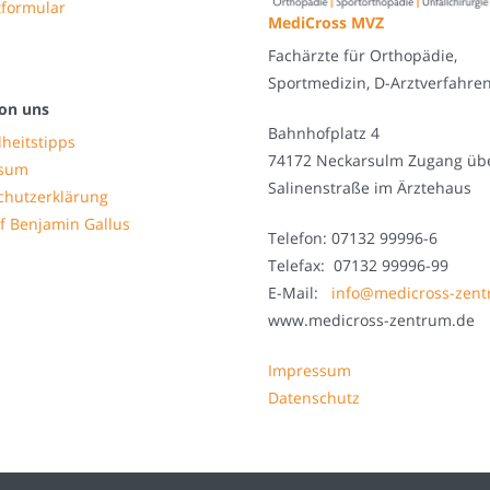
tformular
MediCross MVZ
Fachärzte für Orthopädie,
Sportmedizin, D-Arztverfahre
on uns
Bahnhofplatz 4
heitstipps
74172 Neckarsulm Zugang üb
ssum
Salinenstraße im Ärztehaus
chutzerklärung
f Benjamin Gallus
Telefon: 07132 99996-6
Telefax: 07132 99996-99
E-Mail:
info@medicross-zen
www.medicross-zentrum.de
Impressum
Datenschutz