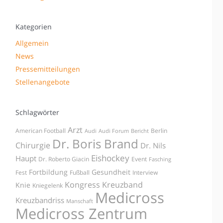
Kategorien
Allgemein
News
Pressemitteilungen
Stellenangebote
Schlagwörter
Arzt
American Football
Berlin
Audi
Audi Forum
Bericht
Dr. Boris Brand
Chirurgie
Dr. Nils
Eishockey
Haupt
Dr. Roberto Giacin
Event
Fasching
Fortbildung
Gesundheit
Fest
Fußball
Interview
Kongress
Kreuzband
Knie
Kniegelenk
Medicross
Kreuzbandriss
Manschaft
Medicross Zentrum