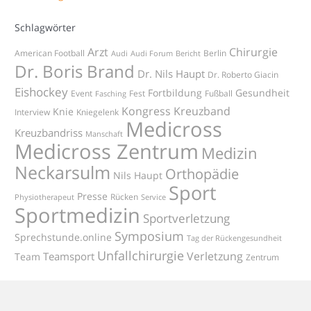
Schlagwörter
Arzt
Chirurgie
American Football
Berlin
Audi
Audi Forum
Bericht
Dr. Boris Brand
Dr. Nils Haupt
Dr. Roberto Giacin
Eishockey
Fortbildung
Gesundheit
Event
Fest
Fußball
Fasching
Kongress
Kreuzband
Knie
Interview
Kniegelenk
Medicross
Kreuzbandriss
Manschaft
Medicross Zentrum
Medizin
Neckarsulm
Orthopädie
Nils Haupt
Sport
Presse
Rücken
Physiotherapeut
Service
Sportmedizin
Sportverletzung
Symposium
Sprechstunde.online
Tag der Rückengesundheit
Unfallchirurgie
Verletzung
Teamsport
Team
Zentrum