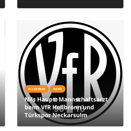
ALLGEMEIN
NEWS
Nils Haupt: Mannschaftsarzt
beim VfR Heilbronn und
Türkspor Neckarsulm