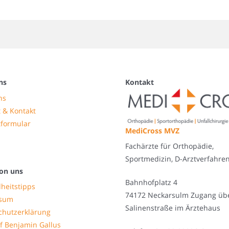
ns
Kontakt
ns
 & Kontakt
tformular
MediCross MVZ
Fachärzte für Orthopädie,
Sportmedizin, D-Arztverfahre
on uns
Bahnhofplatz 4
heitstipps
74172 Neckarsulm Zugang üb
ssum
Salinenstraße im Ärztehaus
chutzerklärung
f Benjamin Gallus