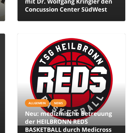
mit Dr. Wolfgang Kringler den
Concussion Center SüdWest
ALLGEMEIN
NEWS
Neu: medizinische Betreuung
der HEILBRONN REDS
BASKETBALL durch Medicross