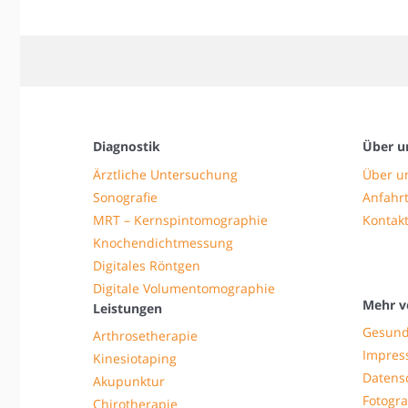
Diagnostik
Über u
Ärztliche Untersuchung
Über u
Sonografie
Anfahrt
MRT – Kernspintomographie
Kontak
Knochendichtmessung
Digitales Röntgen
Digitale Volumentomographie
Mehr v
Leistungen
Gesund
Arthrosetherapie
Impre
Kinesiotaping
Datens
Akupunktur
Fotogra
Chirotherapie