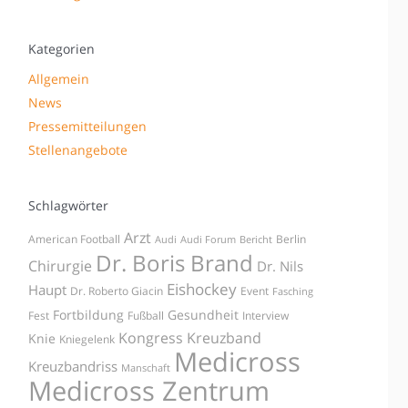
Kategorien
Allgemein
News
Pressemitteilungen
Stellenangebote
Schlagwörter
Arzt
American Football
Berlin
Audi
Audi Forum
Bericht
Dr. Boris Brand
Chirurgie
Dr. Nils
Eishockey
Haupt
Dr. Roberto Giacin
Event
Fasching
Fortbildung
Gesundheit
Fest
Fußball
Interview
Kongress
Kreuzband
Knie
Kniegelenk
Medicross
Kreuzbandriss
Manschaft
Medicross Zentrum