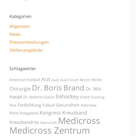
Kategorien
Allgemein
News
Pressemitteilungen
Stellenangebote
Schlagwörter
Arzt
American Football
Berlin
Audi
Audi Forum
Bericht
Dr. Boris Brand
Chirurgie
Dr. Nils
Eishockey
Haupt
Dr. Roberto Giacin
Event
Fasching
Fortbildung
Gesundheit
Fest
Fußball
Interview
Kongress
Kreuzband
Knie
Kniegelenk
Medicross
Kreuzbandriss
Manschaft
Medicross Zentrum