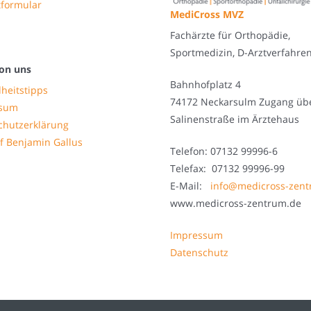
tformular
MediCross MVZ
Fachärzte für Orthopädie,
Sportmedizin, D-Arztverfahre
on uns
Bahnhofplatz 4
heitstipps
74172 Neckarsulm Zugang üb
ssum
Salinenstraße im Ärztehaus
chutzerklärung
f Benjamin Gallus
Telefon: 07132 99996-6
Telefax: 07132 99996-99
E-Mail:
info@medicross-zen
www.medicross-zentrum.de
Impressum
Datenschutz