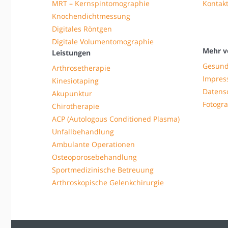
MRT – Kernspintomographie
Kontak
Knochendichtmessung
Digitales Röntgen
Digitale Volumentomographie
Mehr v
Leistungen
Gesund
Arthrosetherapie
Impre
Kinesiotaping
Datens
Akupunktur
Fotogra
Chirotherapie
ACP (Autologous Conditioned Plasma)
Unfallbehandlung
Ambulante Operationen
Osteoporosebehandlung
Sportmedizinische Betreuung
Arthroskopische Gelenkchirurgie