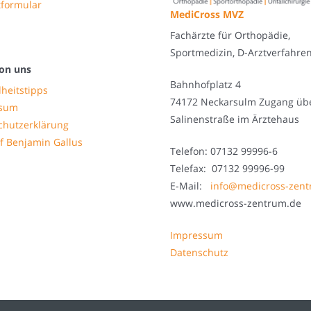
tformular
MediCross MVZ
Fachärzte für Orthopädie,
Sportmedizin, D-Arztverfahre
on uns
Bahnhofplatz 4
heitstipps
74172 Neckarsulm Zugang üb
ssum
Salinenstraße im Ärztehaus
chutzerklärung
f Benjamin Gallus
Telefon: 07132 99996-6
Telefax: 07132 99996-99
E-Mail:
info@medicross-zen
www.medicross-zentrum.de
Impressum
Datenschutz