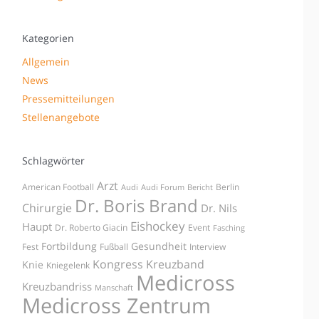
Kategorien
Allgemein
News
Pressemitteilungen
Stellenangebote
Schlagwörter
Arzt
American Football
Berlin
Audi
Audi Forum
Bericht
Dr. Boris Brand
Chirurgie
Dr. Nils
Eishockey
Haupt
Dr. Roberto Giacin
Event
Fasching
Fortbildung
Gesundheit
Fest
Fußball
Interview
Kongress
Kreuzband
Knie
Kniegelenk
Medicross
Kreuzbandriss
Manschaft
Medicross Zentrum