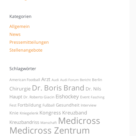
Kategorien
Allgemein
News
Pressemitteilungen
Stellenangebote
Schlagwörter
Arzt
American Football
Berlin
Audi
Audi Forum
Bericht
Dr. Boris Brand
Chirurgie
Dr. Nils
Eishockey
Haupt
Dr. Roberto Giacin
Event
Fasching
Fortbildung
Gesundheit
Fest
Fußball
Interview
Kongress
Kreuzband
Knie
Kniegelenk
Medicross
Kreuzbandriss
Manschaft
Medicross Zentrum