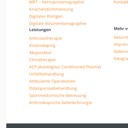
MRT – Kernspintomographie
Kontak
Knochendichtmessung
Digitales Röntgen
Digitale Volumentomographie
Mehr v
Leistungen
Gesund
Arthrosetherapie
Impre
Kinesiotaping
Datens
Akupunktur
Fotogra
Chirotherapie
ACP (Autologous Conditioned Plasma)
Unfallbehandlung
Ambulante Operationen
Osteoporosebehandlung
Sportmedizinische Betreuung
Arthroskopische Gelenkchirurgie