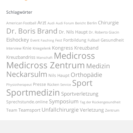
Schlagwörter
Arzt
Chirurgie
American Football
Berlin
Audi
Audi Forum
Bericht
Dr. Boris Brand
Dr. Nils Haupt
Dr. Roberto Giacin
Eishockey
Fortbildung
Gesundheit
Event
Fest
Fußball
Fasching
Kongress
Kreuzband
Knie
Interview
Kniegelenk
Medicross
Kreuzbandriss
Manschaft
Medicross Zentrum
Medizin
Neckarsulm
Orthopädie
Nils Haupt
Sport
Presse
Rücken
Physiotherapeut
Service
Sportmedizin
Sportverletzung
Symposium
Sprechstunde.online
Tag der Rückengesundheit
Unfallchirurgie
Verletzung
Teamsport
Team
Zentrum